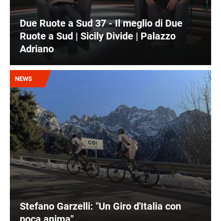
Due Ruote a Sud 37 - Il meglio di Due
Ruote a Sud | Sicily Divide | Palazzo
Adriano
Immagine
NEWS
Stefano Garzelli: "Un Giro d'Italia con
poca anima"