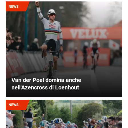
Immagine
NEWS
Van der Poel domina anche
nell'Azencross di Loenhout
Immagine
NEWS