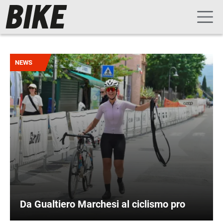
Navigazione principale
Salta al contenuto principale
Immagine
NEWS
Da Gualtiero Marchesi al ciclismo pro