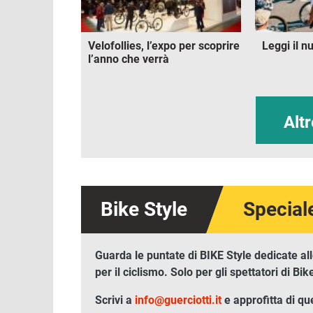
Velofollies, l’expo per scoprire
Leggi il 
l’anno che verrà
Alt
Bike Style
Speciale
Full carbon, top di gamma a prezzo
L
competitivo
Guarda le puntate di BIKE Style dedicate all
per il ciclismo. Solo per gli spettatori di Bi
Scrivi a
info@guerciotti.it
e approfitta di qu