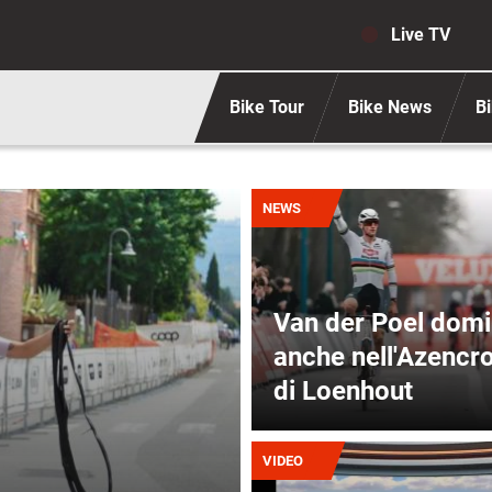
Navigaz
Live TV
Bike Tour
Bike News
Bi
Immagine
NEWS
Van der Poel dom
anche nell'Azencr
di Loenhout
Immagine
VIDEO