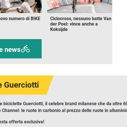
nuovo numero di BIKE
Ciclocross, nessuno batte Van
der Poel: vince anche a
Koksijde
re news
 Guerciotti
eggerissima, reattiva, senza
Elettrica, moderna e dallo st
compromessi
Urban
e biciclette Guerciotti, il celebre brand milanese che da oltre
ke Channel: le ruote in carbonio al prezzo delle ruote in allumini
esta offerta esclusiva!