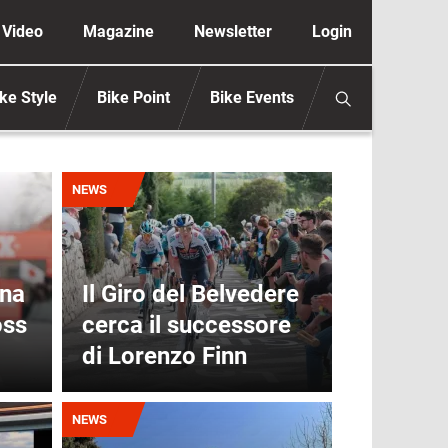
ione secondaria anonimo
Video
Magazine
Newsletter
Login
ke Style
Bike Point
Bike Events
Immagine
NEWS
ina
Il Giro del Belvedere
oss
cerca il successore
di Lorenzo Finn
Immagine
NEWS