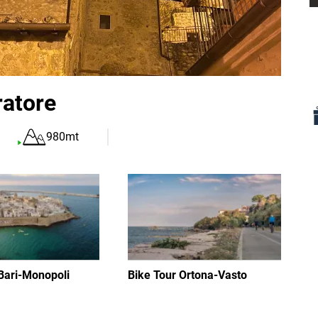
I
atore
980mt
Immagine
Bari-Monopoli
Bike Tour Ortona-Vasto