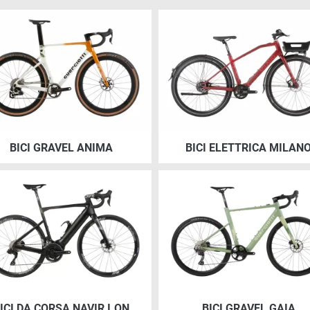
gine
Immagine
E-bike gravel con il nuovo mo
Intelligent Drive Tech (IDT5
applicato al mozzo
BICI GRAVEL ANIMA
BICI ELETTRICA MILAN
gine
Immagine
ICI DA CORSA NAVIR I.ON
BICI GRAVEL GAIA