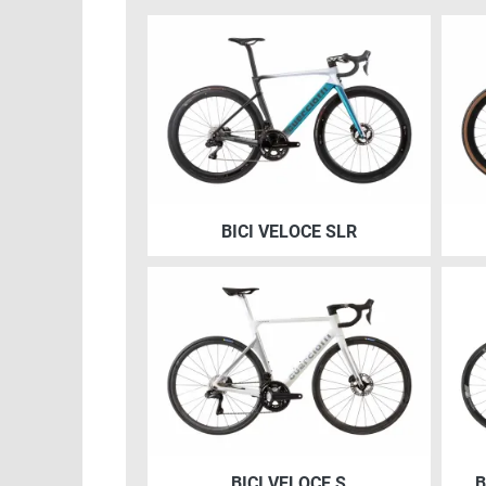
Immagine
Imma
BICI VELOCE SLR
Immagine
Imma
BICI VELOCE S
B