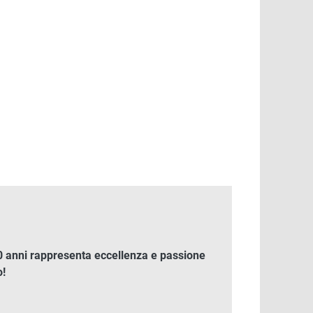
ile
Comfort e reattività per il gravel più
esigente
 60 anni rappresenta eccellenza e passione
o!