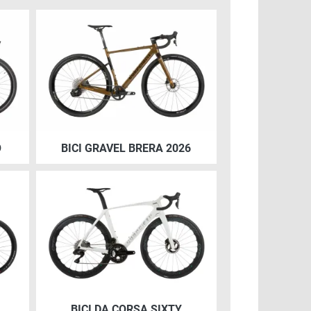
Immagine
tore
Mix di eccellenza di tecnica, design
)
e innovazione
O
BICI GRAVEL BRERA 2026
Immagine
BICI DA CORSA SIXTY