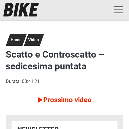
Navigazione principale
Salta al contenuto principale
Home
Video
Scatto e Controscatto –
sedicesima puntata
Durata: 00:41:21
Prossimo video