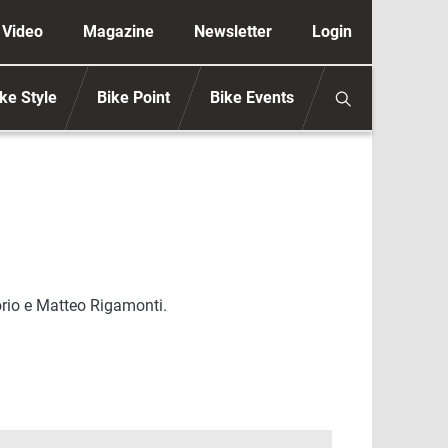
ione secondaria anonimo
Video
Magazine
Newsletter
Login
ke Style
Bike Point
Bike Events
rio e Matteo Rigamonti.