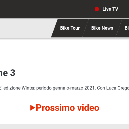
Navigaz
Live TV
Bike Tour
Bike News
Bi
me 3
E
, edizione Winter, periodo gennaio-marzo 2021. Con Luca Grego
Prossimo video