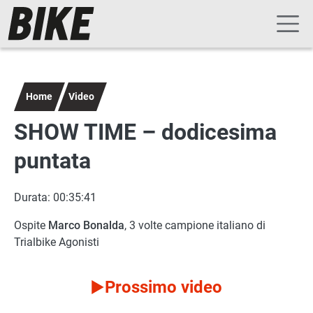
Navigazione principale
Salta al contenuto principale
Home
Video
SHOW TIME – dodicesima
puntata
Durata: 00:35:41
Ospite
Marco Bonalda
, 3 volte campione italiano di
Trialbike Agonisti
Prossimo video