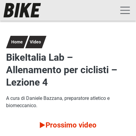
Navigazione principale
Salta al contenuto principale
Home
Video
BikeItalia Lab –
Allenamento per ciclisti –
Lezione 4
A cura di Daniele Bazzana, preparatore atletico e
biomeccanico.
Prossimo video