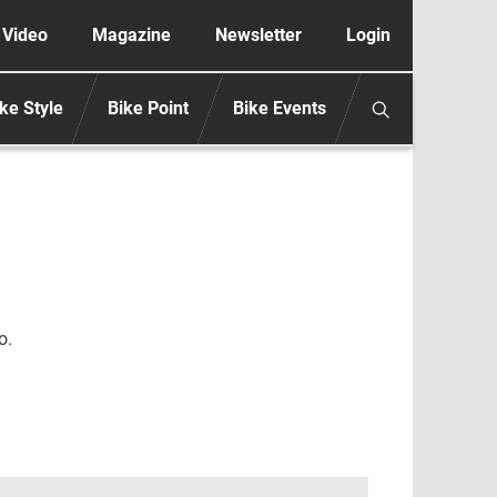
ione secondaria anonimo
Video
Magazine
Newsletter
Login
ke Style
Bike Point
Bike Events
o.