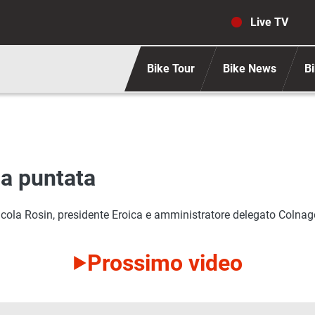
Navigaz
Live TV
Bike Tour
Bike News
Bi
ma puntata
 Nicola Rosin, presidente Eroica e amministratore delegato Colnag
Prossimo video