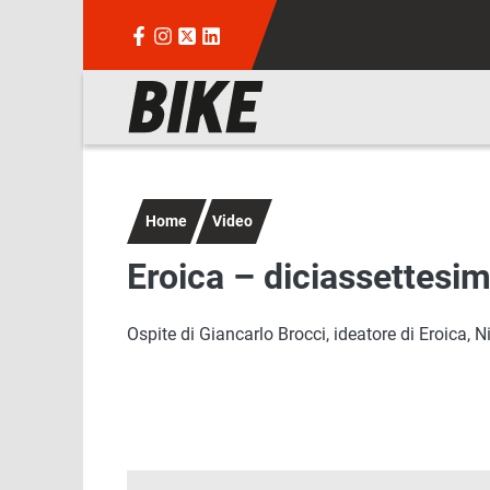
Salta al contenuto principale
Navigazione principale
Home
Video
Eroica – diciassettesi
Ospite di Giancarlo Brocci, ideatore di Eroica,