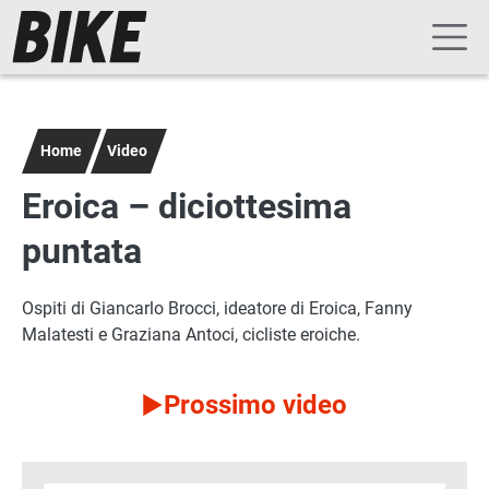
Navigazione principale
Salta al contenuto principale
Home
Video
Eroica – diciottesima
puntata
Ospiti di Giancarlo Brocci, ideatore di Eroica, Fanny
Malatesti e Graziana Antoci, cicliste eroiche.
Prossimo video