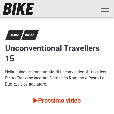
Navigazione principale
Salta al contenuto principale
Home
Video
Unconventional Travellers
15
Nella quindicesima puntata di Unconventional Travellers
Pietro Franzese incontra Domenico Romano e Pietro Lo
Bue, @cicloviaggiatore.
Prossimo video