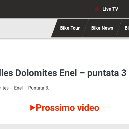
Navigaz
Live TV
Bike Tour
Bike News
Bi
dles Dolomites Enel – puntata 3
mites – Enel – Puntata 3.
Prossimo video