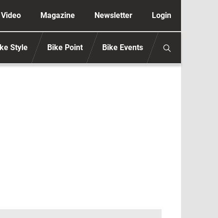
ione secondaria anonimo
Video
Magazine
Newsletter
Login
ke Style
Bike Point
Bike Events