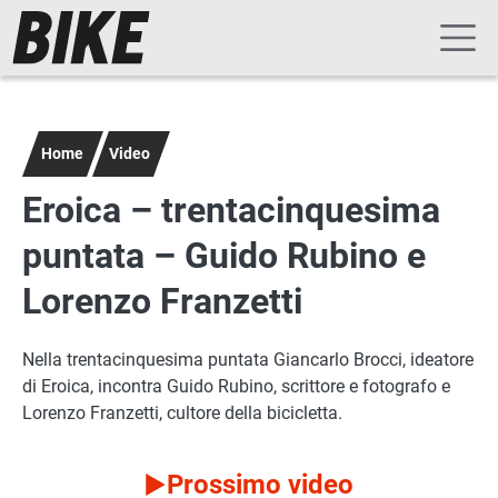
Navigazione principale
Salta al contenuto principale
Home
Video
Eroica – trentacinquesima
puntata – Guido Rubino e
Lorenzo Franzetti
Nella trentacinquesima puntata Giancarlo Brocci, ideatore
di Eroica, incontra Guido Rubino, scrittore e fotografo e
Lorenzo Franzetti, cultore della bicicletta.
Prossimo video