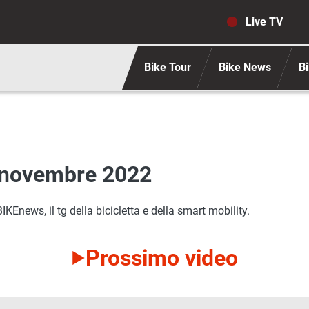
Navigaz
Live TV
Bike Tour
Bike News
Bi
 novembre 2022
Enews, il tg della bicicletta e della smart mobility.
Prossimo video