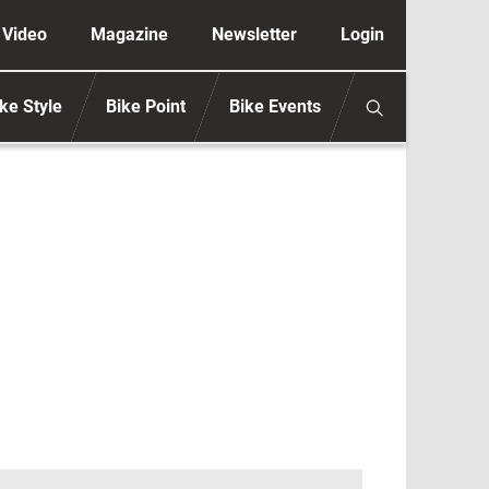
ione secondaria anonimo
Video
Magazine
Newsletter
Login
ke Style
Bike Point
Bike Events