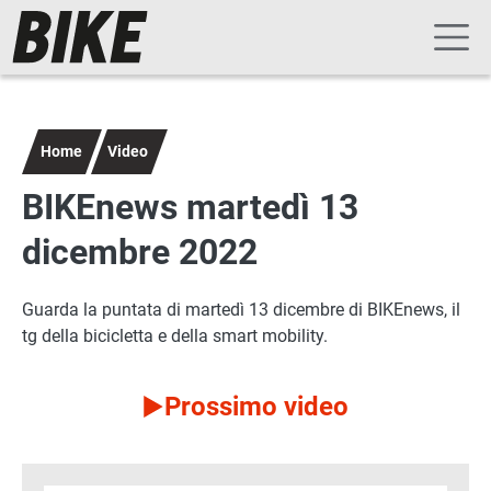
Navigazione principale
Salta al contenuto principale
Home
Video
BIKEnews martedì 13
dicembre 2022
Guarda la puntata di martedì 13 dicembre di BIKEnews, il
tg della bicicletta e della smart mobility.
Prossimo video