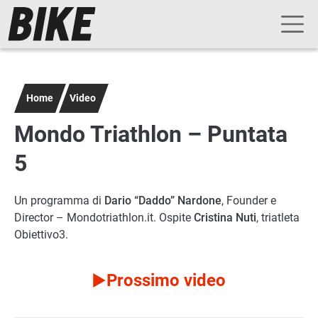
Navigazione principale
Salta al contenuto principale
Home
Video
Mondo Triathlon – Puntata
5
Un programma di
Dario “Daddo” Nardone
, Founder e
Director – Mondotriathlon.it. Ospite
Cristina Nuti
, triatleta
Obiettivo3.
Prossimo video