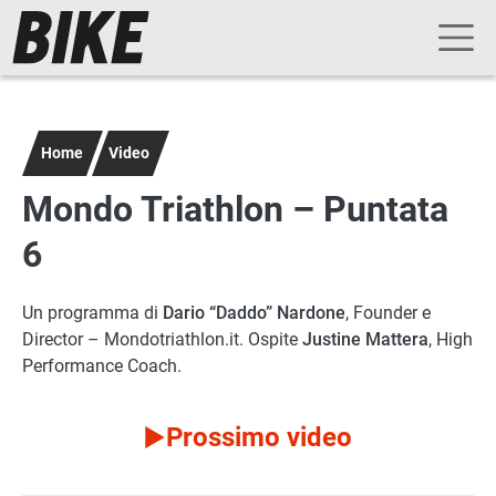
Navigazione principale
Salta al contenuto principale
Home
Video
Mondo Triathlon – Puntata
6
Un programma di
Dario “Daddo” Nardone
, Founder e
Director – Mondotriathlon.it. Ospite
Justine Mattera
, High
Performance Coach.
Prossimo video