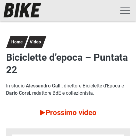
Navigazione principale
Salta al contenuto principale
Home
Video
Biciclette d’epoca – Puntata
22
In studio
Alessandro Galli
, direttore Biciclette d’Epoca e
Dario Corsi
, redattore BdE e collezionista.
Prossimo video