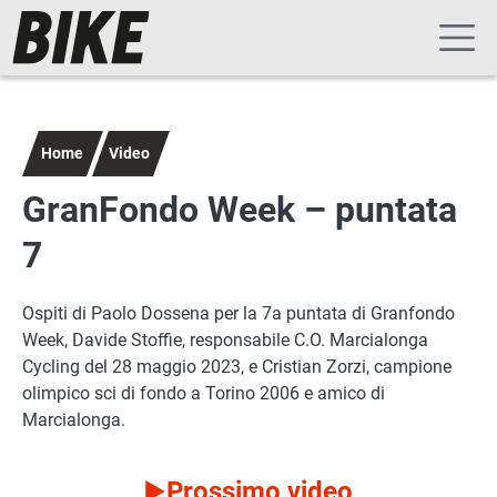
Navigazione principale
Salta al contenuto principale
Home
Video
GranFondo Week – puntata
7
Ospiti di Paolo Dossena per la 7a puntata di Granfondo
Week, Davide Stoffie, responsabile C.O. Marcialonga
Cycling del 28 maggio 2023, e Cristian Zorzi, campione
olimpico sci di fondo a Torino 2006 e amico di
Marcialonga.
Prossimo video