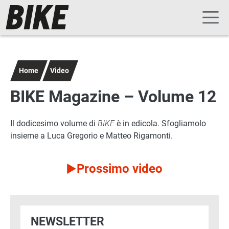
Navigazione principale
Salta al contenuto principale
Home
Video
BIKE Magazine – Volume 12
Il dodicesimo volume di
BIKE
è in edicola. Sfogliamolo
insieme a Luca Gregorio e Matteo Rigamonti.
Prossimo video
NEWSLETTER