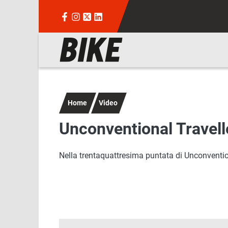
Salta al contenuto principale
Navigazione principale
Home
Video
Unconventional Travell
Nella trentaquattresima puntata di Unconvention