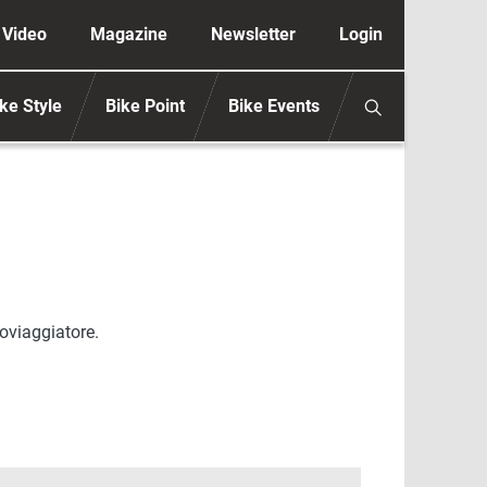
ione secondaria anonimo
Video
Magazine
Newsletter
Login
ke Style
Bike Point
Bike Events
oviaggiatore.