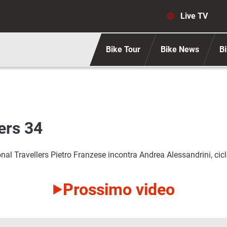
Navigaz
Live TV
Bike Tour
Bike News
Bi
ers 34
al Travellers Pietro Franzese incontra Andrea Alessandrini, cicl
Prossimo video