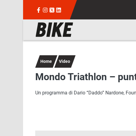
Salta al contenuto principale
Navigazione principale
Home
Video
Mondo Triathlon – pun
Un programma di Dario “Daddo” Nardone, Found