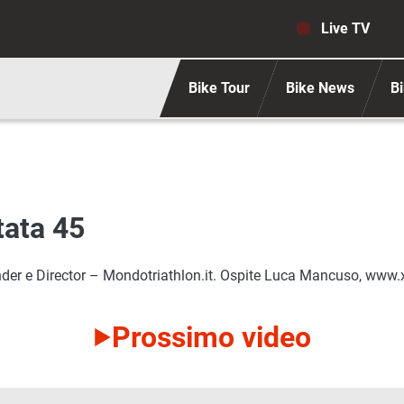
Navigaz
Live TV
Bike Tour
Bike News
Bi
tata 45
er e Director – Mondotriathlon.it. Ospite Luca Mancuso, www
Prossimo video