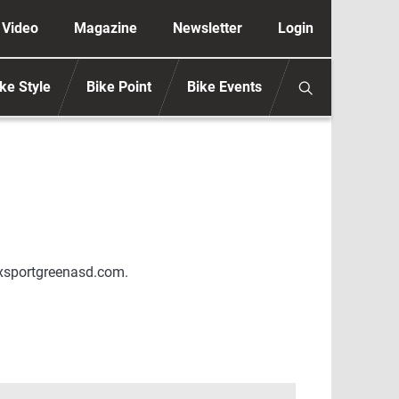
ione secondaria anonimo
Video
Magazine
Newsletter
Login
ke Style
Bike Point
Bike Events
.xsportgreenasd.com.