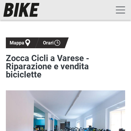
Navigazione principale
Salta al contenuto principale
Mappa
Orari
Zocca Cicli a Varese -
Riparazione e vendita
biciclette
Immagine