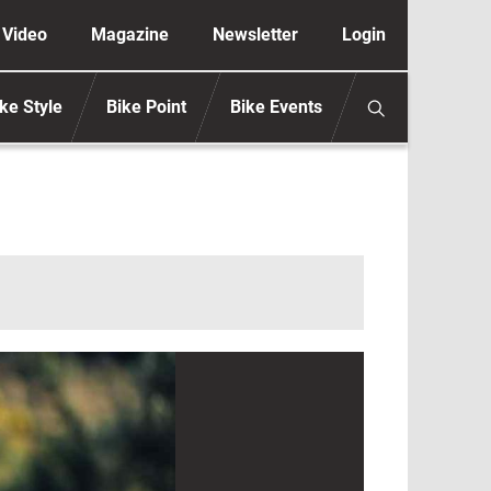
ione secondaria anonimo
Video
Magazine
Newsletter
Login
ke Style
Bike Point
Bike Events