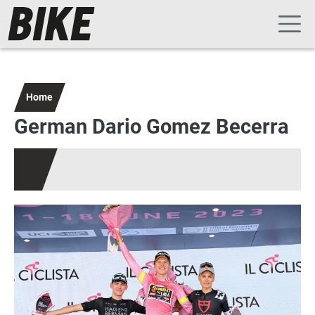
Navigazione principale
Salta al contenuto principale
Home
German Dario Gomez Becerra
Immagine