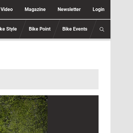
ione secondaria anonimo
Video
Magazine
Newsletter
Login
ke Style
Bike Point
Bike Events