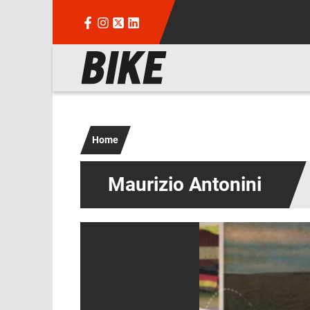
Salta al contenuto principale
Navigazione principale
Home
Maurizio Antonini
Immagine