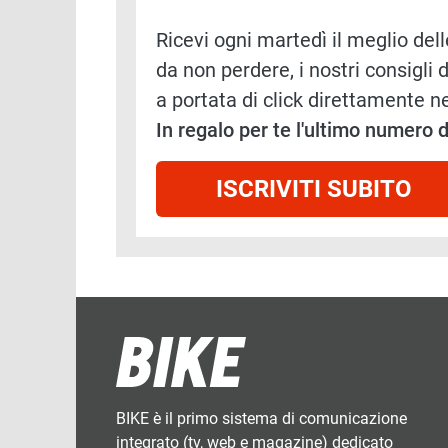
Ricevi ogni martedì il meglio delle
da non perdere, i nostri consigli d
a portata di click direttamente ne
In regalo per te l'ultimo numero
ISCRIVITI SUBITO
BIKE è il primo sistema di comunicazione
integrato (tv, web e magazine) dedicato