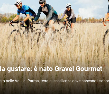
 da gustare: è nato Gravel Gourmet
usto nelle Valli di Parma, terra di eccellenze dove nascono i sapori 