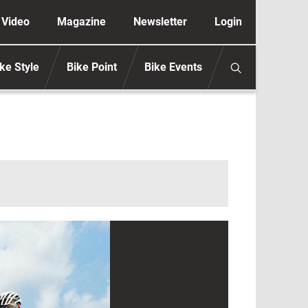
ione secondaria anonimo
Video
Magazine
Newsletter
Login
ke Style
Bike Point
Bike Events