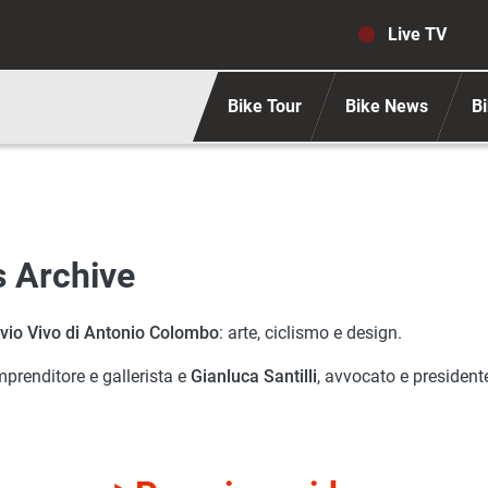
Navigaz
Live TV
Bike Tour
Bike News
Bi
s Archive
ivio Vivo di Antonio Colombo
: arte, ciclismo e design.
imprenditore e gallerista e
Gianluca Santilli
, avvocato e presiden