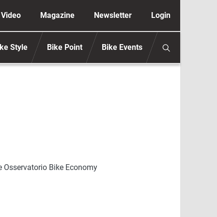
ione secondaria anonimo
Video
Magazine
Newsletter
Login
ke Style
Bike Point
Bike Events
te Osservatorio Bike Economy