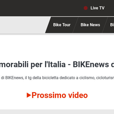
Navigaz
Live TV
Bike Tour
Bike News
Bi
orabili per l'Italia - BIKEnews
BIKEnews, il tg della bicicletta dedicato a ciclismo, cicloturism
Prossimo video