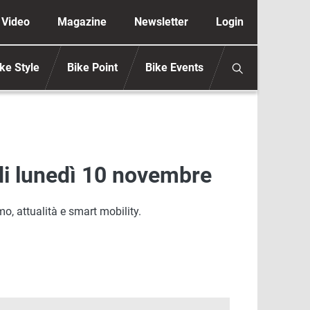
ione secondaria anonimo
Video
Magazine
Newsletter
Login
ke Style
Bike Point
Bike Events
 di lunedì 10 novembre
o, attualità e smart mobility.