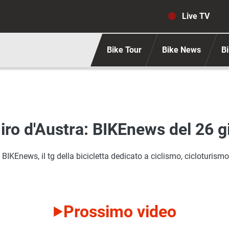
Navigaz
Live TV
Bike Tour
Bike News
Bi
Giro d'Austra: BIKEnews del 26 
IKEnews, il tg della bicicletta dedicato a ciclismo, cicloturismo,
Prossimo video