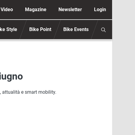
ione secondaria anonimo
Video
Magazine
Newsletter
Login
ke Style
Bike Point
Bike Events
giugno
 attualità e smart mobility.