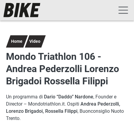
Navigazione principale
Salta al contenuto principale
Home
Video
Mondo Triathlon 106 -
Andrea Pederzolli Lorenzo
Brigadoi Rossella Filippi
Un programma di
Dario “Daddo” Nardone
, Founder e
Director – Mondotriathlon.it. Ospiti
Andrea Pederzolli,
Lorenzo Brigadoi,
Rossella Filippi
, Buonconsiglio Nuoto
Trento.