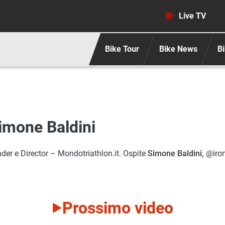
Navigaz
Live TV
Bike Tour
Bike News
Bi
imone Baldini
nder e Director – Mondotriathlon.it. Ospite
Simone Baldini,
@iro
Prossimo video