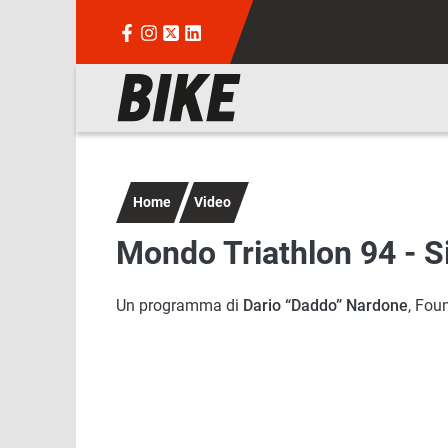
Salta al contenuto principale
Navigazione principale
Home
Video
Mondo Triathlon 94 - S
Un programma di
Dario “Daddo” Nardone
, Fou