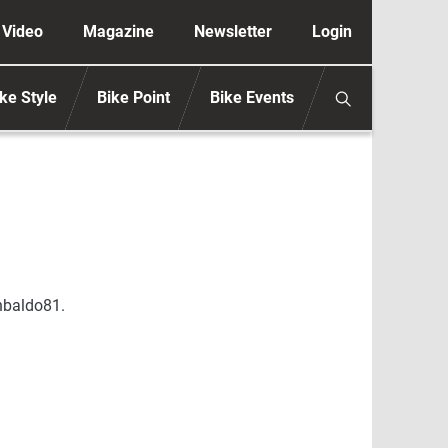
ione secondaria anonimo
Video
Magazine
Newsletter
Login
ke Style
Bike Point
Bike Events
nbaldo81.