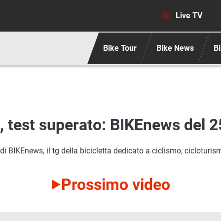
Navigaz
Live TV
Bike Tour
Bike News
Bi
, test superato: BIKEnews del 2
 BIKEnews, il tg della bicicletta dedicato a ciclismo, cicloturism
Prossimo video