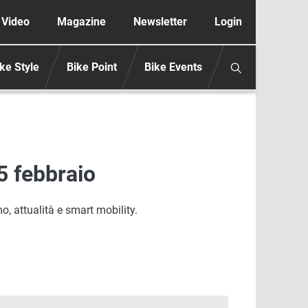
ione secondaria anonimo
Video
Magazine
Newsletter
Login
ke Style
Bike Point
Bike Events
5 febbraio
o, attualità e smart mobility.