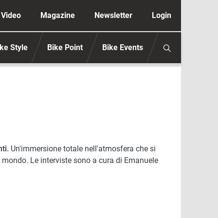
ione secondaria anonimo
Video
Magazine
Newsletter
Login
ke Style
Bike Point
Bike Events
ti.
Un'immersione totale nell'atmosfera che si
del mondo. Le interviste sono a cura di Emanuele