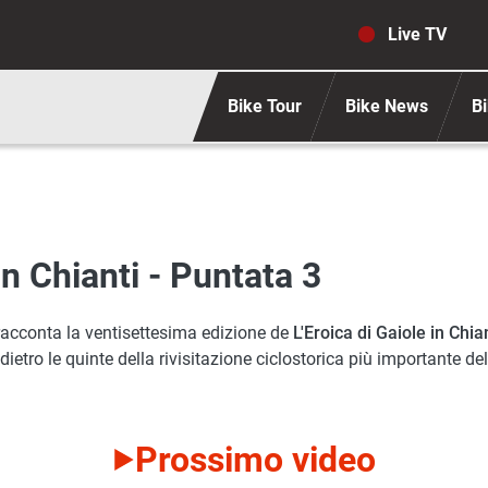
Navigaz
Live TV
Bike Tour
Bike News
Bi
in Chianti - Puntata 3
racconta la ventisettesima edizione de
L'Eroica di Gaiole in Chian
 dietro le quinte della rivisitazione ciclostorica più importante 
Prossimo video