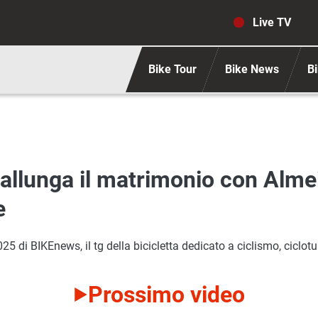
Navigaz
Live TV
Bike Tour
Bike News
Bi
allunga il matrimonio con Alme
e
di BIKEnews, il tg della bicicletta dedicato a ciclismo, ciclotur
Prossimo video