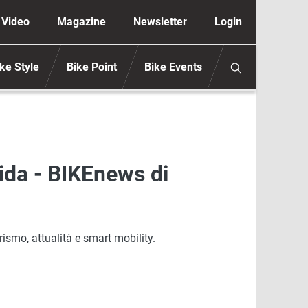
ione secondaria anonimo
Video
Magazine
Newsletter
Login
ke Style
Bike Point
Bike Events
ida - BIKEnews di
ismo, attualità e smart mobility.