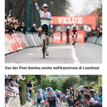
Immagine
Van der Poel domina anche nell'Azencross di Loenhout
Immagine