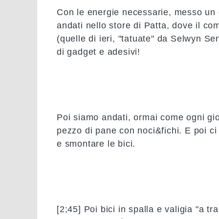
Con le energie necessarie, messo un 
andati nello store di Patta, dove il c
(quelle di ieri, "tatuate" da Selwyn S
di gadget e adesivi!
Poi siamo andati, ormai come ogni gior
pezzo di
pane con noci&fichi.
E poi ci 
e smontare le bici.
[2;45]
Poi bici in spalla e valigia "a t