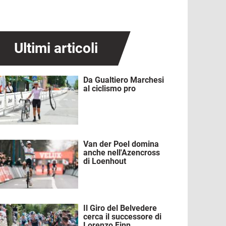
Ultimi articoli
Da Gualtiero Marchesi
mmagine
al ciclismo pro
Van der Poel domina
mmagine
anche nell'Azencross
di Loenhout
Il Giro del Belvedere
mmagine
cerca il successore di
Lorenzo Finn