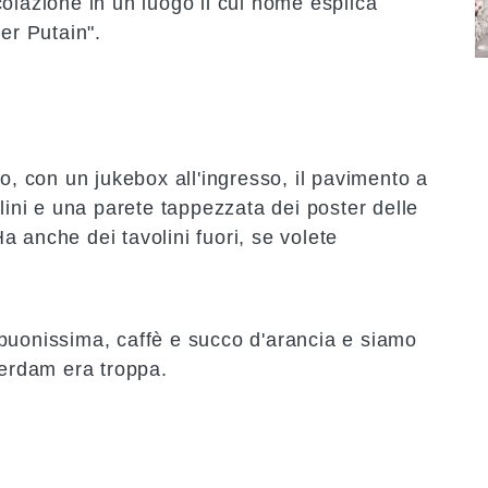
olazione in un luogo il cui nome esplica
er Putain"
.
to, con un
jukebox
all'ingresso, il pavimento a
olini e una parete tappezzata dei poster delle
 anche dei tavolini fuori, se volete
buonissima, caffè e succo d'arancia e siamo
terdam era troppa.