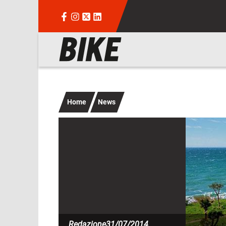
Salta al contenuto principale
Navigazione principale
Home
News
Immagine
Redazione
31/07/2014