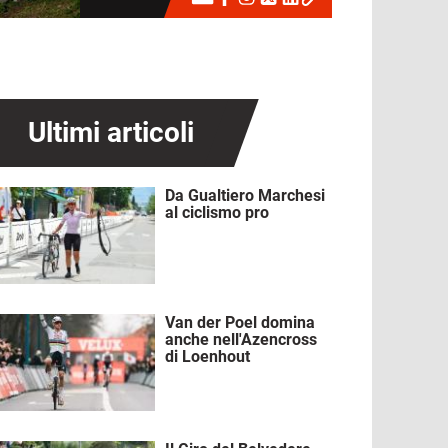
Ultimi articoli
Da Gualtiero Marchesi
mmagine
al ciclismo pro
Van der Poel domina
mmagine
anche nell'Azencross
di Loenhout