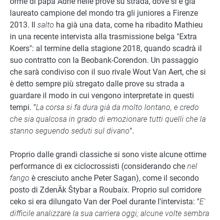
orme di papà Adrie nelle prove su strada, dove si è già
laureato campione del mondo tra gli juniores a Firenze
2013. Il
salto
ha già una data, come ha ribadito Mathieu
in una recente intervista alla trasmissione belga "Extra
Koers": al termine della stagione 2018, quando scadrà il
suo contratto con la Beobank-Corendon. Un passaggio
che sarà condiviso con il suo rivale Wout Van Aert, che si
è detto sempre più stregato dalle prove su strada a
guardare il modo in cui vengono interpretate in questi
tempi. "
La corsa si fa dura già da molto lontano, e credo
che sia qualcosa in grado di emozionare tutti quelli che la
stanno seguendo seduti sul divano
".
Proprio dalle grandi classiche si sono viste alcune ottime
performance di ex ciclocrossisti (considerando che
nel
fango
è cresciuto anche Peter Sagan), come il secondo
posto di ZdenÄk Štybar a Roubaix. Proprio sul corridore
ceko si era dilungato Van der Poel durante l'intervista: "
E'
difficile analizzare la sua carriera oggi; alcune volte sembra