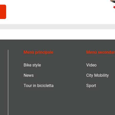
Menù principale
Menù secondar
Bike style
Video
News
City Mobility
Tour in bicicletta
Sport