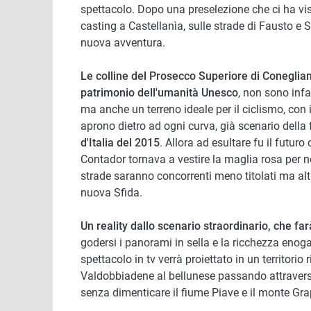
spettacolo. Dopo una preselezione che ci ha vist
casting a Castellanìa, sulle strade di Fausto e 
nuova avventura.
Le colline del Prosecco Superiore di Coneglia
patrimonio dell'umanità Unesco
, non sono infa
ma anche un terreno ideale per il ciclismo, con 
aprono dietro ad ogni curva, già scenario della
d'Italia del 2015
. Allora ad esultare fu il futu
Contador tornava a vestire la maglia rosa per no
strade saranno concorrenti meno titolati ma altr
nuova Sfida.
Un reality dallo scenario straordinario, che farà
godersi i panorami in sella e la ricchezza enogas
spettacolo in tv verrà proiettato in un territorio 
Valdobbiadene al bellunese passando attraverso 
senza dimenticare il fiume Piave e il monte Gr