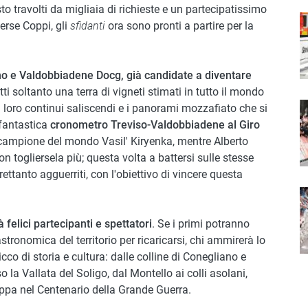
o travolti da migliaia di richieste e un partecipatissimo
I
Serse Coppi, gli
sfidanti
ora sono pronti a partire per la
no e Valdobbiadene Docg, già candidate a diventare
tti soltanto una terra di vigneti stimati in tutto il mondo
I
i loro continui saliscendi e i panorami mozzafiato che si
 fantastica
cronometro Treviso-Valdobbiadene al Giro
ro campione del mondo Vasil' Kiryenka, mentre Alberto
n togliersela più; questa volta a battersi sulle stesse
ettanto agguerriti, con l'obiettivo di vincere questa
I
 felici partecipanti e spettatori
. Se i primi potranno
tronomica del territorio per ricaricarsi, chi ammirerà lo
ricco di storia e cultura: dalle colline di Conegliano e
la Vallata del Soligo, dal Montello ai colli asolani,
appa nel Centenario della Grande Guerra.