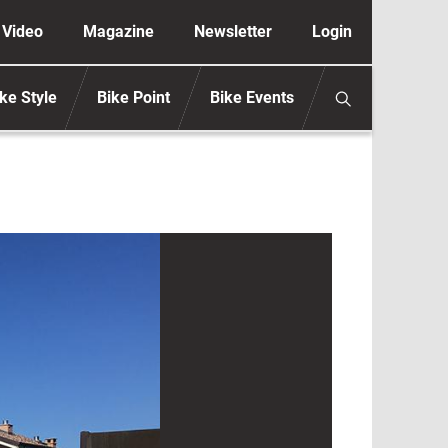
ione secondaria anonimo
Video
Magazine
Newsletter
Login
ke Style
Bike Point
Bike Events