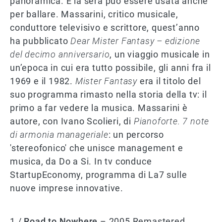
panoramica. E la sera può essere usata anche
per ballare. Massarini, critico musicale,
conduttore televisivo e scrittore, quest’anno
ha pubblicato
Dear Mister Fantasy – edizione
del decimo anniversario
, un viaggio musicale in
un’epoca in cui era tutto possibile, gli anni fra il
1969 e il 1982.
Mister Fantasy
era il titolo del
suo programma rimasto nella storia della tv: il
primo a far vedere la musica. Massarini è
autore, con Ivano Scolieri, di
Pianoforte. 7 note
di armonia manageriale
: un percorso
'stereofonico' che unisce management e
musica, da Do a Si. In tv conduce
StartupEconomy, programma di La7 sulle
nuove imprese innovative.
1 /
Road to Nowhere
– 2005 Remastered