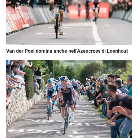
Van der Poel domina anche nell'Azencross di Loenhout
Immagine