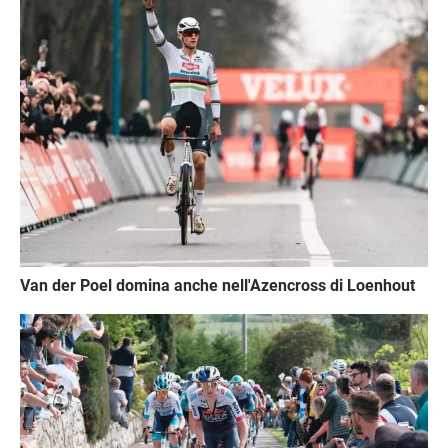
Immagine
Van der Poel domina anche nell'Azencross di Loenhout
Immagine