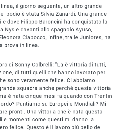
 linea, il giorno seguente, un altro grande
 del podio è stata Silvia Zanardi. Una grande
ile dove Filippo Baroncini ha conquistato la
ga Nys e davanti allo spagnolo Ayuso,
. Eleonora Ciabocco, infine, tra le Juniores, ha
a prova in linea.
o di Sonny Colbrelli: "La è vittoria di tutti,
zione, di tutti quelli che hanno lavorato per
 che sono veramente felice. Ci abbiamo
grande squadra anche perché questa vittoria
 ma è nata cinque mesi fa quando con Trentin
ccordo? Puntiamo su Europei e Mondiali? Mi
vare pronti. Una vittoria che è nata questa
ili e momenti come questi mi danno la
ro felice. Questo è il lavoro più bello del