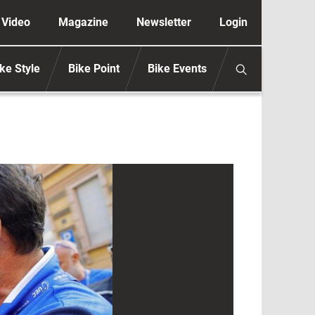
ione secondaria anonimo
Video
Magazine
Newsletter
Login
ke Style
Bike Point
Bike Events