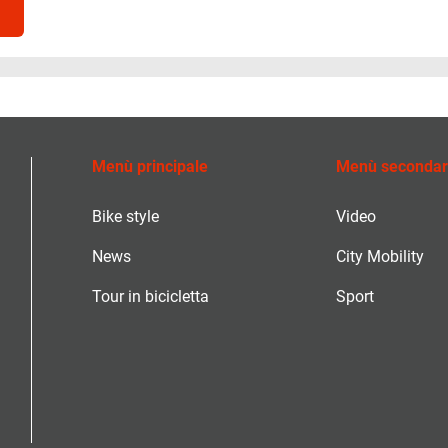
Menù principale
Menù secondar
Bike style
Video
News
City Mobility
Tour in bicicletta
Sport