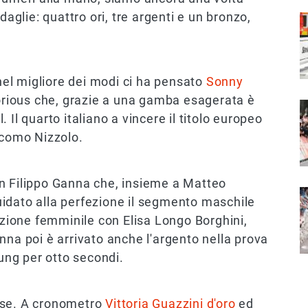
daglie: quattro ori, tre argenti e un bronzo,
I
el migliore dei modi ci ha pensato
Sonny
torious che, grazie a una gamba esagerata è
I
 Il quarto italiano a vincere il titolo europeo
acomo Nizzolo.
on Filippo Ganna che, insieme a Matteo
I
idato alla perfezione il segmento maschile
razione femminile con Elisa Longo Borghini,
nna poi è arrivato anche l'argento nella prova
Kung per otto secondi.
ose. A cronometro
Vittoria Guazzini d'oro
ed