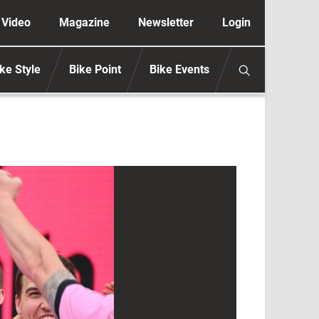
ione secondaria anonimo
Video
Magazine
Newsletter
Login
ke Style
Bike Point
Bike Events