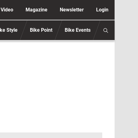
ione secondaria anonimo
Video
Magazine
Newsletter
Login
ke Style
Bike Point
Bike Events