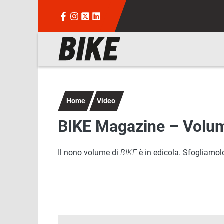
Salta al contenuto principale
Navigazione principale
Home
Video
BIKE Magazine – Volu
Il nono volume di
BIKE
è in edicola. Sfogliamo