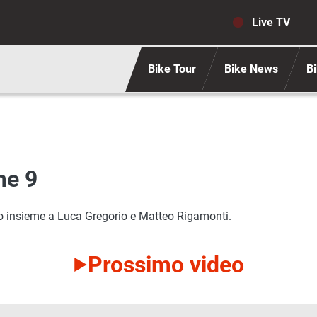
Navigaz
Live TV
Bike Tour
Bike News
Bi
me 9
lo insieme a Luca Gregorio e Matteo Rigamonti.
Prossimo video