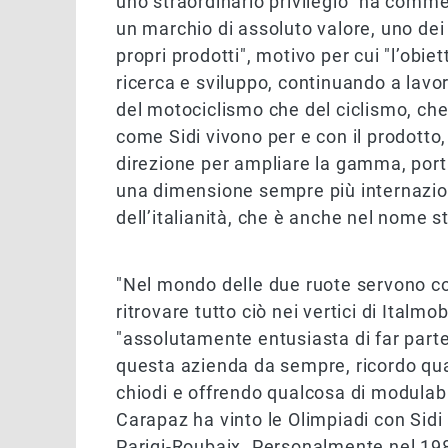
uno straordinario privilegio" ha comm
un marchio di assoluto valore, uno dei
propri prodotti", motivo per cui "l’obiet
ricerca e sviluppo, continuando a lavor
del motociclismo che del ciclismo, che
come Sidi vivono per e con il prodott
direzione per ampliare la gamma, porta
una dimensione sempre più internazio
dell’italianità, che è anche nel nome st
"Nel mondo delle due ruote servono c
ritrovare tutto ciò nei vertici di Italmo
"assolutamente entusiasta di far parte
questa azienda da sempre, ricordo quan
chiodi e offrendo qualcosa di modulab
Carapaz ha vinto le Olimpiadi con Sidi a
Parigi-Roubaix. Personalmente nel 198