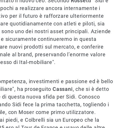
entato il nuovo ceo. Secondo
Rossetti
"Sidi è
 pochi a realizzare ancora internamente i
tivo per il futuro è rafforzare ulteriormente
are quotidianamente con atleti e piloti, sia
 sono uno dei nostri asset principali. Aziende
o, e sicuramente continueremo in questa
re nuovi prodotti sul mercato, e conferire
nale al brand, preservando l’enorme valore
esso di Ital-mobiliare".
ompetenza, investimenti e passione ed è bello
biliare", ha proseguito
Cassani
, che si è detto
 di questa nuova sfida per Sidi. Conosco
do Sidi fece la prima tacchetta, togliendo i
ile, con Moser come primo utilizzatore.
i piedi, e Colbrelli sia un Europeo che la
5 ero al Tour de France e usavo delle altre