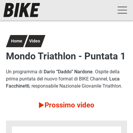
Navigazione principale
Salta al contenuto principale
Home
Video
Mondo Triathlon - Puntata 1
Un programma di
Dario “Daddo” Nardone
. Ospite della
prima puntata del nuovo format di BIKE Channel,
Luca
Facchinetti
, responsabile Nazionale Giovanile Triathlon.
Prossimo video