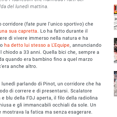
dda del lunedì mattina.
I
o corridore (fate pure l'unico sportivo) che
una sua capretta
. Lo ha fatto durante il
ere di vivere immerso nella natura e ha
I
 Lo
ha detto lui stesso a L'Equipe
, annunciando
l chiodo a 33 anni. Quella bici che, sempre a
o da quando era bambino fino a quel marzo
'era anche altro.
I
 lunedì parlando di Pinot, un corridore che ha
odo di correre e di presentarsi. Scalatore
 blu della FDJ aperta, il filo della radiolina
hiusa e gli immancabili occhiali da sole. Un
he mostrava la fatica ma senza esagerare.