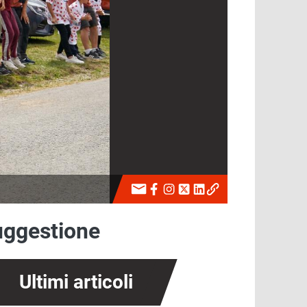
uggestione
Ultimi articoli