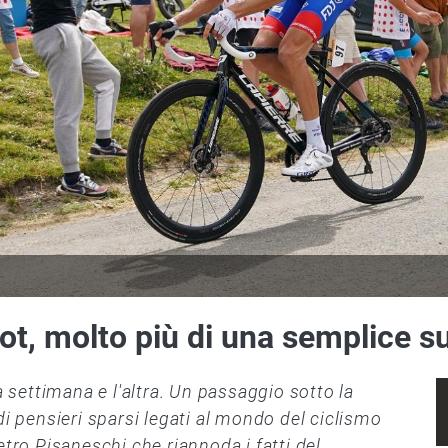
ot, molto più di una semplice s
a settimana e l'altra. Un passaggio sotto la
di pensieri sparsi legati al mondo del ciclismo
etro Pisaneschi che riannoda i fatti del