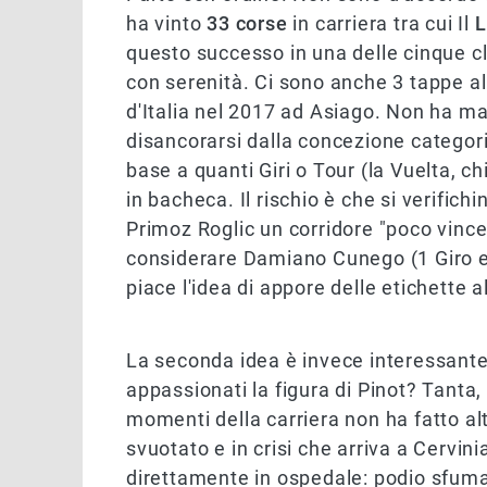
ha vinto
33 corse
in carriera tra cui Il
L
questo successo in una delle cinque c
con serenità. Ci sono anche 3 tappe al 
d'Italia nel 2017 ad Asiago. Non ha ma
disancorarsi dalla concezione categor
base a quanti Giri o Tour (la Vuelta, 
in bacheca. Il rischio è che si verifichi
Primoz Roglic un corridore "poco vince
considerare Damiano Cunego (1 Giro 
piace l'idea di appore delle etichette a
La seconda idea è invece interessant
appassionati la figura di Pinot? Tanta, 
momenti della carriera non ha fatto alt
svuotato e in crisi che arriva a Cervin
direttamente in ospedale: podio sfumat