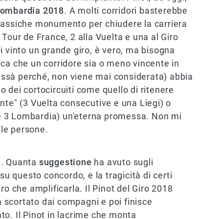
ombardia 2018
. A molti corridori basterebbe
lassiche monumento per chiudere la carriera
Tour de France, 2 alla Vuelta e una al Giro
i vinto un grande giro, è vero, ma bisogna
ica che un corridore sia o meno vincente in
chissà perché, non viene mai considerata) abbia
no dei cortocircuiti come quello di ritenere
nte" (3 Vuelta consecutive e una Liegi) o
e 3 Lombardia) un'eterna promessa. Non mi
lle persone.
e. Quanta
suggestione
ha avuto sugli
su questo concordo, e la tragicità di certi
ro che amplificarla. Il Pinot del Giro 2018
ia scortato dai compagni e poi finisce
o. Il Pinot in lacrime che monta