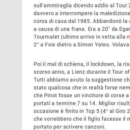
sull'ammiraglia dicendo addio al Tou
davvero a interrompere la maledizione
corsa di casa dal 1985. Abbandonò la c
a causa di una frana. Era a 20" da Egan
Tourmalet (ultimo arrivo in vetta alla
m
2° a Foix dietro a Simon Yates. Volava 
Poi il mal di schiena, il lockdown, la ris
scorso anno, a Lienz durante il Tour o
Tutti abbiamo avuto la suggestione ch
stato qualcosa che in realtà forse n
che Pinot fosse un vincitore di corse a
portati a termine 7 su 14. Miglior risul
occasione è finito in Top 5 (4° al Gir
che vorrebbero che il figlio facesse il
portato per scrivere canzoni.