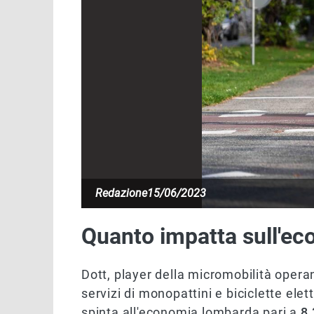
Redazione
15/06/2023
Quanto impatta sull'ec
Dott, player della micromobilità opera
servizi di monopattini e biciclette elet
spinta all'economia lombarda pari a
8.