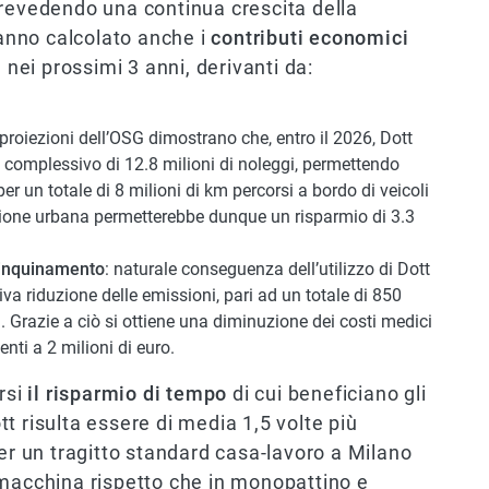
prevedendo una continua crescita della
hanno calcolato anche i
contributi economici
nei prossimi 3 anni, derivanti da:
e proiezioni dell’OSG dimostrano che, entro il 2026, Dott
 complessivo di 12.8 milioni di noleggi, permettendo
 per un totale di 8 milioni di km percorsi a bordo di veicoli
tione urbana permetterebbe dunque un risparmio di 3.3
l’inquinamento
: naturale conseguenza dell’utilizzo di Dott
tiva riduzione delle emissioni, pari ad un totale di 850
 Grazie a ciò si ottiene una diminuzione dei costi medici
nti a 2 milioni di euro.
rsi
il risparmio di tempo
di cui beneficiano gli
ott risulta essere di media 1,5 volte più
per un tragitto standard casa-lavoro a Milano
 macchina rispetto che in monopattino e