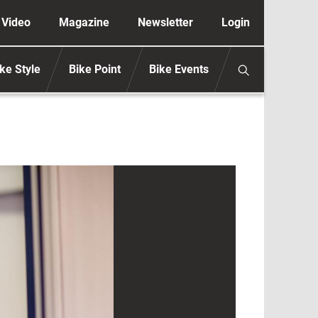
ione secondaria anonimo
Video
Magazine
Newsletter
Login
ke Style
Bike Point
Bike Events