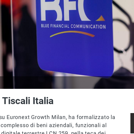
iscali Italia
su Euronext Growth Milan, ha formalizzato la
el complesso di beni aziendali, funzionali al
 digitale terrestre LCN 259, nella teca dei